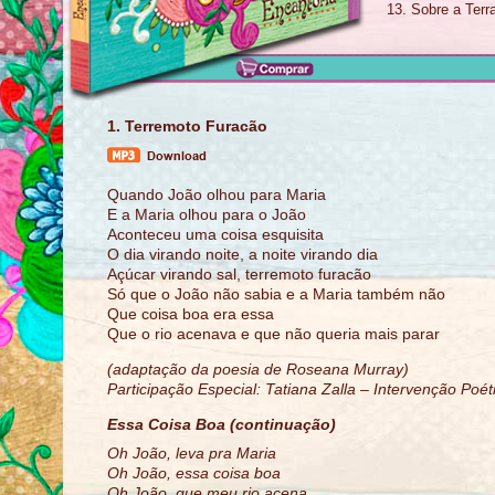
13. Sobre a Terr
1. Terremoto Furacão
Quando João olhou para Maria
E a Maria olhou para o João
Aconteceu uma coisa esquisita
O dia virando noite, a noite virando dia
Açúcar virando sal, terremoto furacão
Só que o João não sabia e a Maria também não
Que coisa boa era essa
Que o rio acenava e que não queria mais parar
(adaptação da poesia de Roseana Murray)
Participação Especial: Tatiana Zalla – Intervenção Poét
Essa Coisa Boa (continuação)
Oh João, leva pra Maria
Oh João, essa coisa boa
Oh João, que meu rio acena