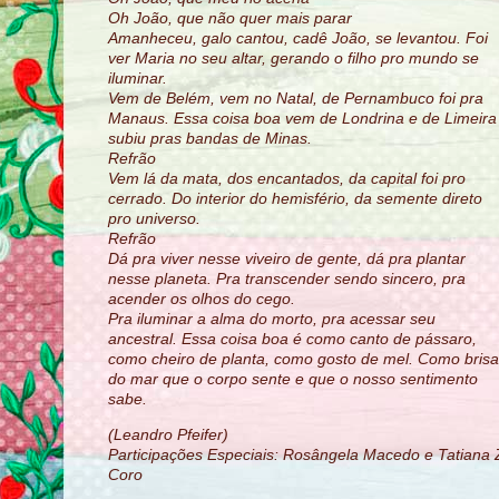
Oh João, que não quer mais parar
Amanheceu, galo cantou, cadê João, se levantou. Foi
ver Maria no seu altar, gerando o filho pro mundo se
iluminar.
Vem de Belém, vem no Natal, de Pernambuco foi pra
Manaus. Essa coisa boa vem de Londrina e de Limeira
subiu pras bandas de Minas.
Refrão
Vem lá da mata, dos encantados, da capital foi pro
cerrado. Do interior do hemisfério, da semente direto
pro universo.
Refrão
Dá pra viver nesse viveiro de gente, dá pra plantar
nesse planeta. Pra transcender sendo sincero, pra
acender os olhos do cego.
Pra iluminar a alma do morto, pra acessar seu
ancestral. Essa coisa boa é como canto de pássaro,
como cheiro de planta, como gosto de mel. Como brisa
do mar que o corpo sente e que o nosso sentimento
sabe.
(Leandro Pfeifer)
Participações Especiais: Rosângela Macedo e Tatiana Z
Coro