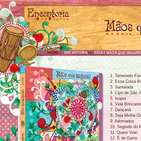
HOME
ENCANTORIA
ESSAS MÃOS QUE SEGURE
1. Terremoto Fu
2. Essa Coisa B
3. Santaiada
4. Cipó de São 
5. Isopor
6. Vida Brincant
7. Dançariá
8. Seja Minha O
9. Adornados
10. Segredo do 
11. Quero Voar
12. É de Garra