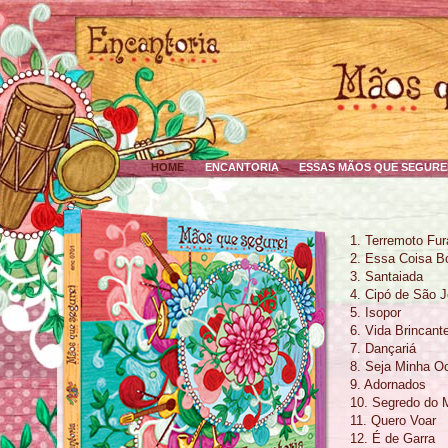
HOME
ENCANTORIA
ESSAS MÃOS QUE SEGURE
1. Terremoto Fu
2. Essa Coisa B
3. Santaiada
4. Cipó de São 
5. Isopor
6. Vida Brincant
7. Dançariá
8. Seja Minha O
9. Adornados
10. Segredo do 
11. Quero Voar
12. É de Garra