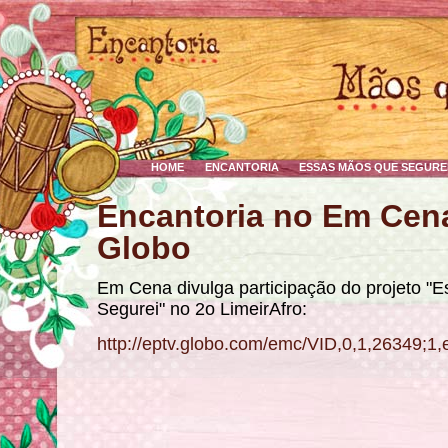
HOME
ENCANTORIA
ESSAS MÃOS QUE SEGURE
Encantoria no Em Cen
Globo
Em Cena divulga participação do projeto "
Segurei" no 2o LimeirAfro:
http://eptv.globo.com/emc/VID,0,1,26349;